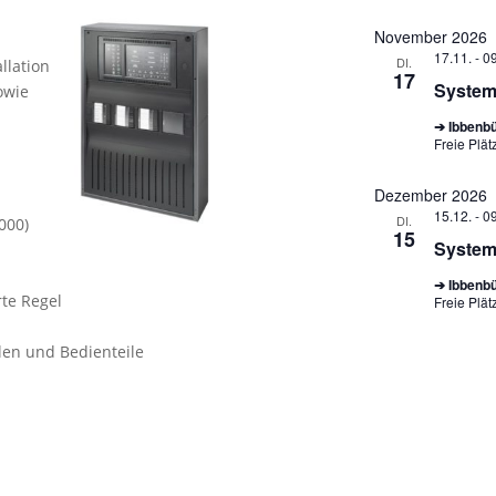
November 2026
17.11. - 0
DI.
llation
17
Syste
owie
➔ Ibbenb
Freie Plät
Dezember 2026
15.12. - 0
DI.
000)
15
Syste
➔ Ibbenb
rte Regel
Freie Plät
en und Bedienteile