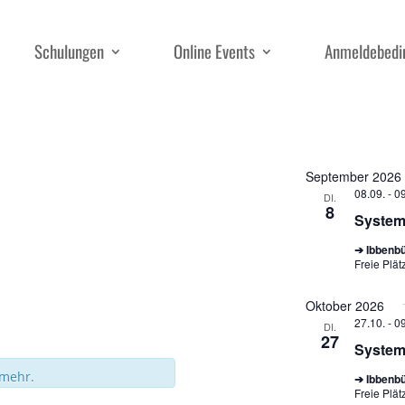
Schulungen
Online Events
Anmeldebedi
Alle Termin
September 2026
08.09. - 0
DI.
8
Syste
➔ Ibbenb
Freie Plät
Oktober 2026
27.10. - 0
DI.
27
Syste
 mehr.
➔ Ibbenb
Freie Plät