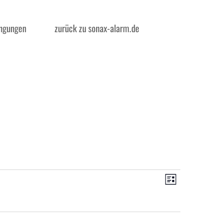
ngungen
zurück zu sonax-alarm.de
Ansichten-
Veranstaltun
Ansichten-
Navigation
Liste
Navigation