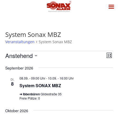
System Sonax MBZ
Veranstaltungen
System Sonax MBZ
Veranstaltungen
Ansi
Vera
Anstehend
Liste
Ansi
Navig
Datum
Navi
September 2026
wählen.
08.09. - 09:00 Uhr
-
10.09. - 16:00 Uhr
DI.
8
System SONAX MBZ
➔ Ibbenbüren
Gildestraße 35
Freie Plätze: 0
Oktober 2026