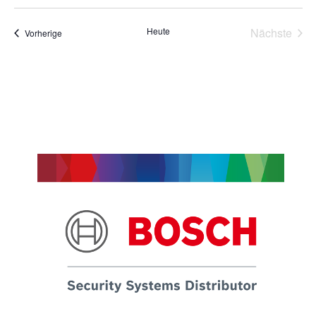
Heute
Nächste
Veranstaltungen
Vorherige
Veransta