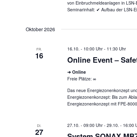
von Einbruchmeldeanlagen in LSN-B
Seminarinhalt: ✔ Aufbau der LSN-
Oktober 2026
16.10. - 10:00 Uhr
-
11:30 Uhr
FR.
16
Online Event – Saf
➔ Online
Freie Plätze: ∞
Das neue Energiezonenkonzept und 
Energiezonenkonzept: Bis zum Ablau
Energiezonenkonzept mit FPE‑8000‑
27.10. - 09:00 Uhr
-
29.10. - 16:00 
DI.
27
System SONAX MB