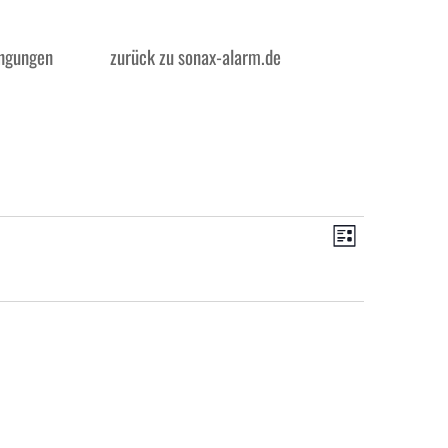
ngungen
zurück zu sonax-alarm.de
Ansichten
Veranstal
Ansichten
Liste
Navigatio
Navigatio