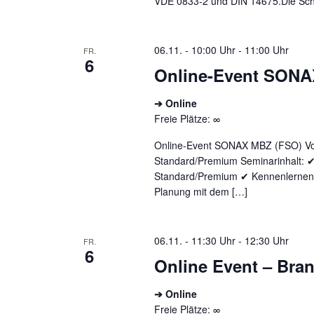
VDE 0833-2 und DIN 14675.Die Schul
06.11. - 10:00 Uhr
-
11:00 Uhr
FR.
6
Online-Event SONA
➔ Online
Freie Plätze: ∞
Online-Event SONAX MBZ (FSO) Vor
Standard/Premium Seminarinhalt: 
Standard/Premium ✔ Kennenlernen 
Planung mit dem […]
06.11. - 11:30 Uhr
-
12:30 Uhr
FR.
6
Online Event – Bra
➔ Online
Freie Plätze: ∞